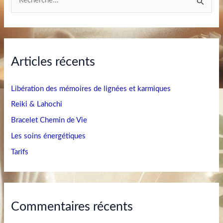
R
e
c
h
Articles récents
e
r
Libération des mémoires de lignées et karmiques
c
h
Reiki & Lahochi
e
Bracelet Chemin de Vie
r
Les soins énergétiques
Tarifs
:
Commentaires récents