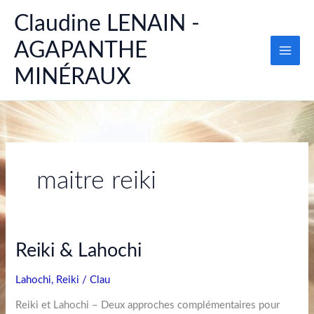
Aller
Main
Claudine LENAIN -
au
Men
contenu
AGAPANTHE
MINÉRAUX
maitre reiki
Reiki
Reiki & Lahochi
&
Lahochi
Lahochi
,
Reiki
/
Clau
Reiki et Lahochi – Deux approches complémentaires pour