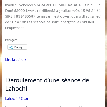
mardi au vendredi à AGAPANTHE MINÉRAUX 18 Rue du Pin
Doré 53000 LAVAL reikilibre53@gmail.com 06 15 95 24 61
SIREN 831480587 Le magasin est ouvert du mardi au samedi
de 10h à 18h Les séances de soins énergétiques ont lieu
uniquement
Partager :
Partager
Lire la suite »
Déroulement
Déroulement d’une séance de
d’une
Lahochi
séance
de
Lahochi
/
Clau
Lahochi