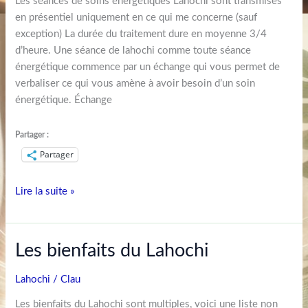
Les séances de soins énergétiques Lahochi sont transmises
en présentiel uniquement en ce qui me concerne (sauf
exception) La durée du traitement dure en moyenne 3/4
d’heure. Une séance de lahochi comme toute séance
énergétique commence par un échange qui vous permet de
verbaliser ce qui vous amène à avoir besoin d’un soin
énergétique. Échange
Partager :
Partager
Lire la suite »
Les
Les bienfaits du Lahochi
bienfaits
du
Lahochi
/
Clau
Lahochi
Les bienfaits du Lahochi sont multiples, voici une liste non