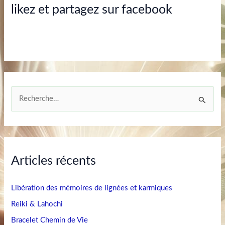
likez et partagez sur facebook
R
e
c
h
Articles récents
e
r
Libération des mémoires de lignées et karmiques
c
h
Reiki & Lahochi
e
Bracelet Chemin de Vie