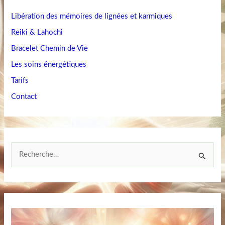
Libération des mémoires de lignées et karmiques
Reiki & Lahochi
Bracelet Chemin de Vie
Les soins énergétiques
Tarifs
Contact
R
e
c
h
e